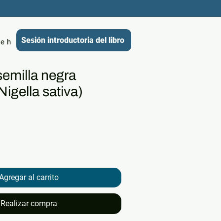
Sesión introductoria del libro
e historias
Membresías
Recursos
Comprar ahora
semilla negra
Nigella sativa)
Agregar al carrito
Realizar compra