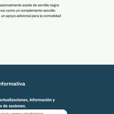
sionalmente aceite de semilla negra
tiva) como un complemento sencillo
 un apoyo adicional para la comodidad
iculaciones, la digestión y el bienestar
rsona y sus objetivos después de la
o es orgánico certificado por el USDA,
n refinar, y la marca destaca
s clave como la timoquinona y los
rucciones de la etiqueta):
 del fabricante. (Esta lista sugiere
al día con una comida).
abilidad médica:
informativa
stituye consejo médico y no pretende
 curar ni prevenir ninguna enfermedad.
 en período de lactancia, padece
actualizaciones, información y 
ca (como reflujo gastroesofágico,
s de sesiones.
toma medicamentos, consulte a un
ud calificado antes de usarlo.