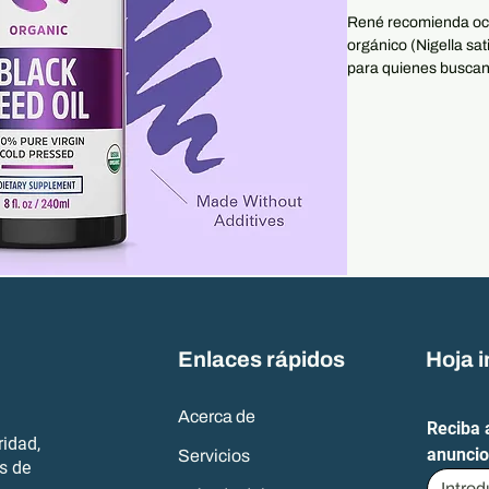
René recomienda oca
orgánico (Nigella sa
para quienes buscan
y movilidad de las art
general, según la pe
sesión. Este product
prensado en frío y si
compuestos naturale
omega 3-6-9.
Modo de empleo (inst
Siga las instrucciones
tomar 1 cucharadita 
Descargo de respons
Enlaces rápidos
Hoja 
Este producto no con
diagnosticar, tratar,
Si está embarazada o
Acerca de
Reciba 
alguna afección médi
ridad,
anuncio
Servicios
ERGE o diabetes) o 
és de
profesional de la sal